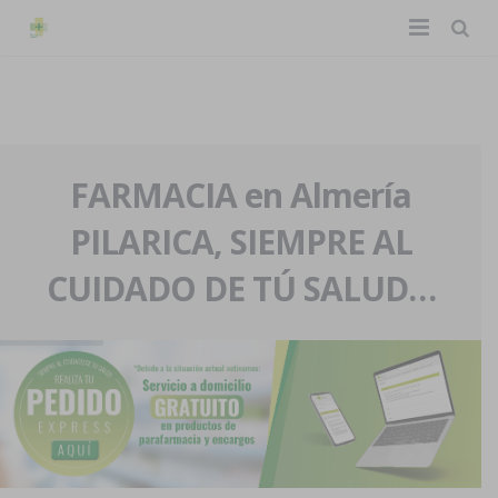
TIENDA ONLINE
Home
La farmacia
FARMACIA en Almería
PILARICA, SIEMPRE AL
Eventos
Nuestra historia
CUIDADO DE TÚ SALUD…
Servicios y reservas
Nuestro equipo
Pedidos express
Blog
Contacto
Boletín