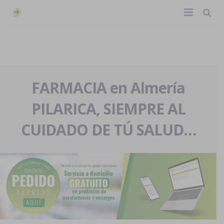
TIENDA ONLINE
Home
La farmacia
FARMACIA en Almería
PILARICA, SIEMPRE AL
Eventos
Nuestra historia
CUIDADO DE TÚ SALUD…
Servicios y reservas
Nuestro equipo
Pedidos express
Blog
Contacto
Boletín