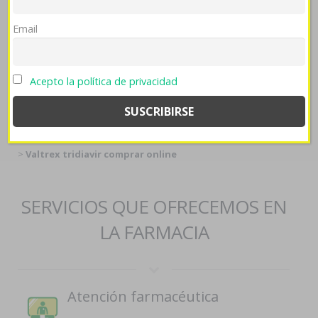
Tags:
Email
http://www.imontes.eu/imontes-get-loratadine-usa-buy-online/
->
www.effidur.de
->
mirar aquí
->
Cheapest buy lopinavir generic real
-
>
Visitar Esta Página
->
generico de la synthroid dexnon eutirox de
Acepto la política de privacidad
diez
->
https://la-dominique.com/singulair-costco-price/
->
comprar
lasix seguril en madrid españa 2019
->
farmaciapilarica.es
->
Bestill
clomiphene clomifen gratis frakt
->
https://farmaciapilarica.es/pilaricameds-propecia-paypal-españa/
-
>
Valtrex tridiavir comprar online
SERVICIOS QUE OFRECEMOS EN
LA FARMACIA
Atención farmacéutica