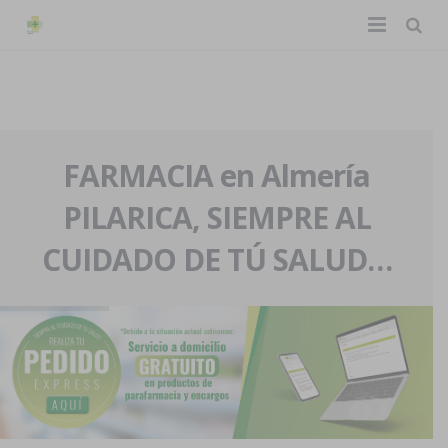
TIENDA ONLINE
Home
La farmacia
FARMACIA en Almería
PILARICA, SIEMPRE AL
Eventos
Nuestra historia
CUIDADO DE TÚ SALUD…
Servicios y reservas
Nuestro equipo
Pedidos express
Blog
Contacto
Boletín