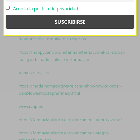
Dueso.
Related to Valtrex tridiavir valaciclovir espana:
Acepto la política de privacidad
levitra sin receta españa
robaxin generico comprar
Rezeptfreie alternativen zu zyprexa
https://happycentro.it/hcfarma-alternativa-al-careprost-
lumigan-bimadoc-latisse-in-farmacia/
domus-service.it
https://modelhomebodycare.com/mhbc-how-to-order-
paxil-lowest-cost-pharmacy.html
www.rcnp.es
https://farmaciapilarica.es/pilaricameds-venta-avana/
https://farmaciapilarica.es/pilaricameds-viagra-