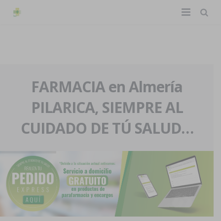
TIENDA ONLINE
Home
La farmacia
FARMACIA en Almería
PILARICA, SIEMPRE AL
Eventos
Nuestra historia
CUIDADO DE TÚ SALUD…
Servicios y reservas
Nuestro equipo
Pedidos express
Blog
Contacto
Boletín