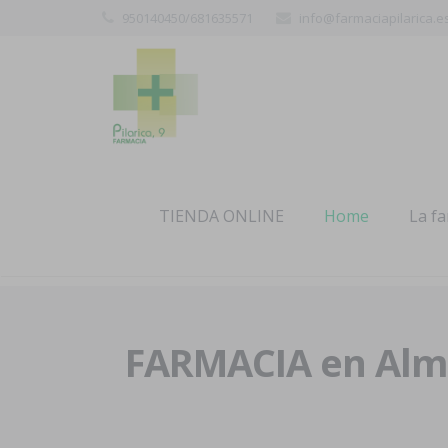
950140450/681635571
info@farmaciapilarica.e
TIENDA ONLINE
Home
La f
FARMACIA en Alme