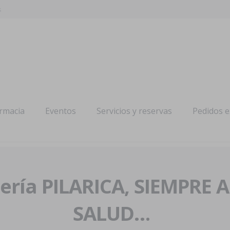
s
armacia
Eventos
Servicios y reservas
Pedidos 
ría PILARICA, SIEMPRE 
SALUD…