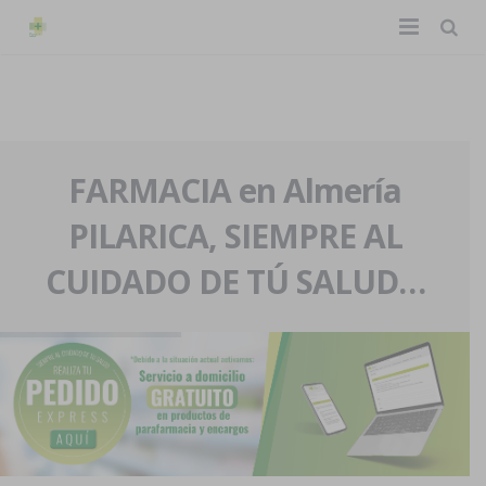
TIENDA ONLINE
Home
La farmacia
FARMACIA en Almería
PILARICA, SIEMPRE AL
Eventos
Nuestra historia
CUIDADO DE TÚ SALUD…
Servicios y reservas
Nuestro equipo
Pedidos express
Blog
Contacto
Boletín