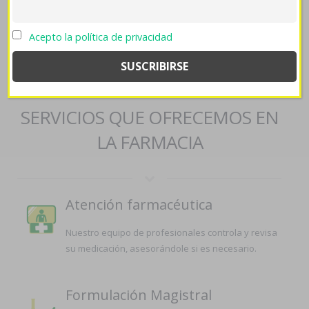
https://farmaciapilarica.es/pilaricameds-avanafil-venta/
>>
farmaciapilarica.es
>>
https://farmaciapilarica.es/pilaricameds-
comprar-avana-por-internet-en-españa/
>>
Recurso
>>
visitar esta
Acepto la política de privacidad
página
>>
farmaciapilarica.es
>>
comprar antabus 500mg en
españa
>>
farmaciapilarica.es
>>
Vasotec acetensil baripril
crinoren dabonal naprilene renitec espana
SERVICIOS QUE OFRECEMOS EN
LA FARMACIA
Atención farmacéutica
Nuestro equipo de profesionales controla y revisa
su medicación, asesorándole si es necesario.
Formulación Magistral