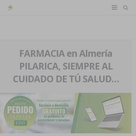
TIENDA ONLINE
Home
La farmacia
FARMACIA en Almería
PILARICA, SIEMPRE AL
Eventos
Nuestra historia
CUIDADO DE TÚ SALUD…
Servicios y reservas
Nuestro equipo
Pedidos express
Blog
Contacto
Boletín