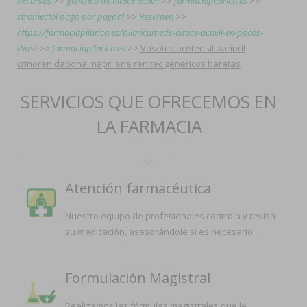
Recursos
>>
generico de altace acovil
>>
farmaciapilarica.es
>>
stromectol pago por paypal
>>
Resumen
>>
https://farmaciapilarica.es/pilaricameds-altace-acovil-en-pocos-
dias/
>>
farmaciapilarica.es
>>
Vasotec acetensil baripril
crinoren dabonal naprilene renitec genericos baratas
SERVICIOS QUE OFRECEMOS EN
LA FARMACIA
Atención farmacéutica
Nuestro equipo de profesionales controla y revisa
su medicación, asesorándole si es necesario.
Formulación Magistral
Realizamos las fórmulas magistrales que le