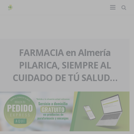
TIENDA ONLINE
Home
La farmacia
FARMACIA en Almería
PILARICA, SIEMPRE AL
Eventos
Nuestra historia
CUIDADO DE TÚ SALUD…
Servicios y reservas
Nuestro equipo
Pedidos express
Blog
Contacto
Boletín