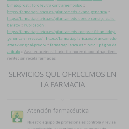
bimatoprost
::
foro levitra contrareembolso
::
https://farmaciapilarica.es/pilaricameds-avana-generica/
::
https://farmaciapilarica.es/pilaricameds-donde-consigo-cialis-
barato/
::
Publicación
::
https://farmaciapilarica.es/pilaricameds-comprar-fliban-addyi-
generica-sin-receta/
::
https://farmaciapilarica.es/pilaricameds-
atarax-original-precio/
::
farmaciapilarica.es
::
Inicio
::
página del
artículo
::
Vasotec acetensil baripril crinoren dabonal naprilene
renitec sin receta farmacias
SERVICIOS QUE OFRECEMOS EN
LA FARMACIA
Atención farmacéutica
Nuestro equipo de profesionales controla y revisa
su medicación, asesorándole si es necesario.