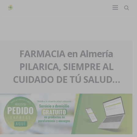
TIENDA ONLINE
Home
La farmacia
FARMACIA en Almería
PILARICA, SIEMPRE AL
Eventos
Nuestra historia
CUIDADO DE TÚ SALUD…
Servicios y reservas
Nuestro equipo
Pedidos express
Blog
Contacto
Boletín