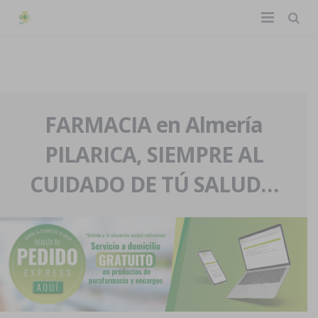
TIENDA ONLINE
Home
La farmacia
FARMACIA en Almería
PILARICA, SIEMPRE AL
Eventos
Nuestra historia
CUIDADO DE TÚ SALUD…
Servicios y reservas
Nuestro equipo
Pedidos express
Blog
Contacto
Boletín