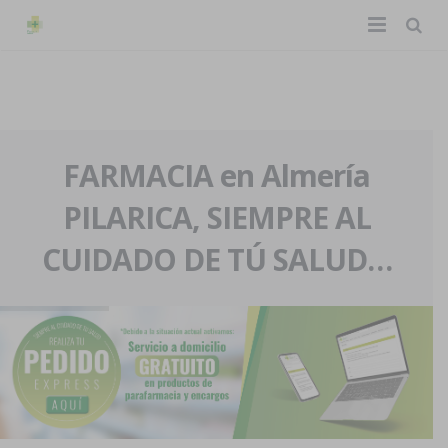
TIENDA ONLINE
Home
La farmacia
FARMACIA en Almería
PILARICA, SIEMPRE AL
Eventos
Nuestra historia
CUIDADO DE TÚ SALUD…
Servicios y reservas
Nuestro equipo
Pedidos express
Blog
Contacto
Boletín