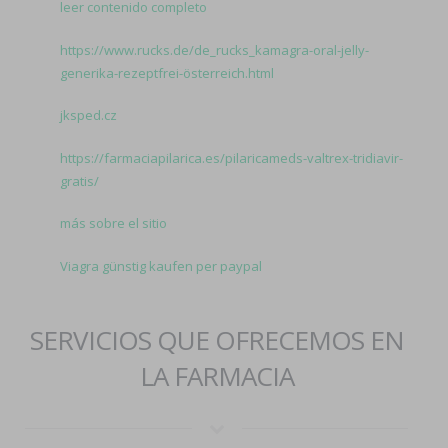
leer contenido completo
https://www.rucks.de/de_rucks_kamagra-oral-jelly-
generika-rezeptfrei-österreich.html
jksped.cz
https://farmaciapilarica.es/pilaricameds-valtrex-tridiavir-
gratis/
más sobre el sitio
Viagra günstig kaufen per paypal
SERVICIOS QUE OFRECEMOS EN
LA FARMACIA