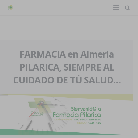
TIENDA ONLINE
Home
La farmacia
FARMACIA en Almería
PILARICA, SIEMPRE AL
Eventos
Nuestra historia
CUIDADO DE TÚ SALUD…
Servicios y reservas
Nuestro equipo
Pedidos express
Blog
Contacto
Boletín