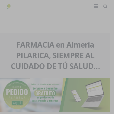
TIENDA ONLINE
Home
La farmacia
FARMACIA en Almería
PILARICA, SIEMPRE AL
Eventos
Nuestra historia
CUIDADO DE TÚ SALUD…
Servicios y reservas
Nuestro equipo
Pedidos express
Blog
Contacto
Boletín