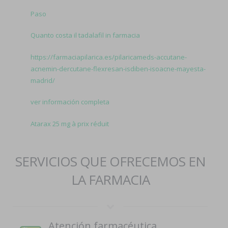
Paso
Quanto costa il tadalafil in farmacia
https://farmaciapilarica.es/pilaricameds-accutane-
acnemin-dercutane-flexresan-isdiben-isoacne-mayesta-
madrid/
ver información completa
Atarax 25 mg à prix réduit
SERVICIOS QUE OFRECEMOS EN
LA FARMACIA
Atención farmacéutica