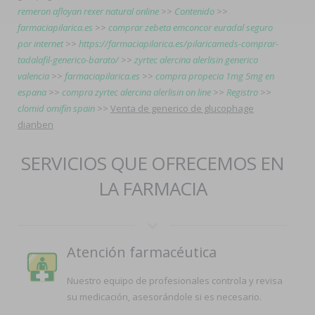
remeron afloyan rexer natural online
>>
Contenido
>>
farmaciapilarica.es
>>
comprar zebeta emconcor euradal seguro
por internet
>>
https://farmaciapilarica.es/pilaricameds-comprar-
tadalafil-generico-barato/
>>
zyrtec alercina alerlisin generico
valencia
>>
farmaciapilarica.es
>>
compra propecia 1mg 5mg en
espana
>>
compra zyrtec alercina alerlisin on line
>>
Registro
>>
clomid omifin spain
>>
Venta de generico de glucophage
dianben
SERVICIOS QUE OFRECEMOS EN
LA FARMACIA
Atención farmacéutica
Nuestro equipo de profesionales controla y revisa
su medicación, asesorándole si es necesario.