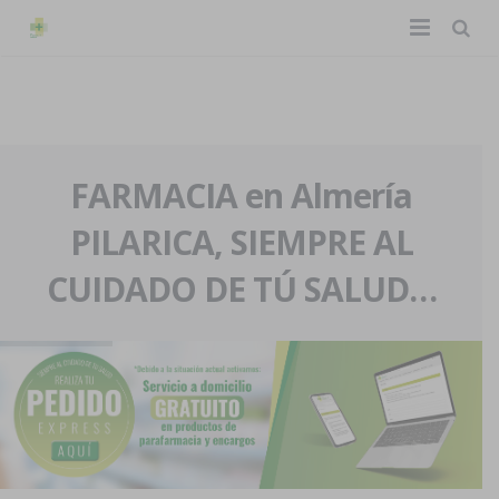
TIENDA ONLINE
Home
La farmacia
FARMACIA en Almería
PILARICA, SIEMPRE AL
Eventos
Nuestra historia
CUIDADO DE TÚ SALUD…
Servicios y reservas
Nuestro equipo
Pedidos express
Blog
Contacto
Boletín