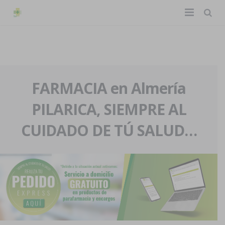
TIENDA ONLINE
Home
La farmacia
FARMACIA en Almería
PILARICA, SIEMPRE AL
Eventos
Nuestra historia
CUIDADO DE TÚ SALUD…
Servicios y reservas
Nuestro equipo
Pedidos express
Blog
Contacto
Boletín