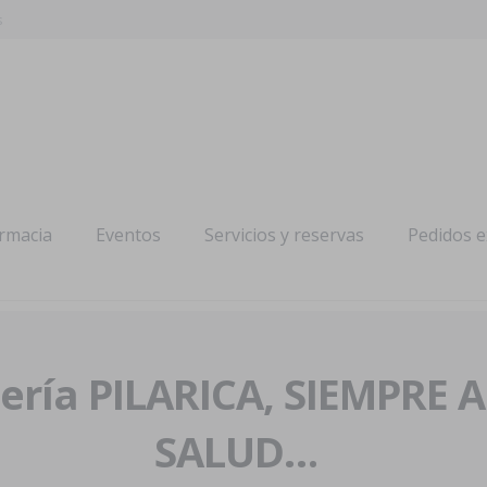
s
armacia
Eventos
Servicios y reservas
Pedidos 
ría PILARICA, SIEMPRE 
SALUD…