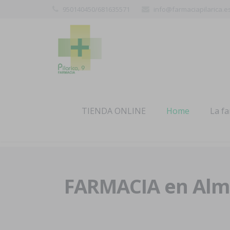
950140450/681635571
info@farmaciapilarica.e
TIENDA ONLINE
Home
La f
FARMACIA en Alme