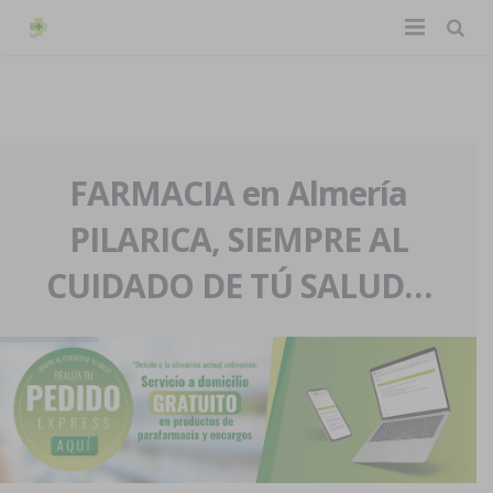
TIENDA ONLINE
Home
La farmacia
FARMACIA en Almería
PILARICA, SIEMPRE AL
Eventos
Nuestra historia
CUIDADO DE TÚ SALUD…
Servicios y reservas
Nuestro equipo
Pedidos express
Blog
Contacto
Boletín