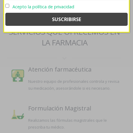
finasteride-1mg-online/
->
farmaciapilarica.es
->
Venta de
Acepto la política de privacidad
zithromax aratro zitromax generica
SERVICIOS QUE OFRECEMOS EN
LA FARMACIA
Atención farmacéutica
Nuestro equipo de profesionales controla y revisa
su medicación, asesorándole si es necesario.
Formulación Magistral
Realizamos las fórmulas magistrales que le
prescriba tu médico.