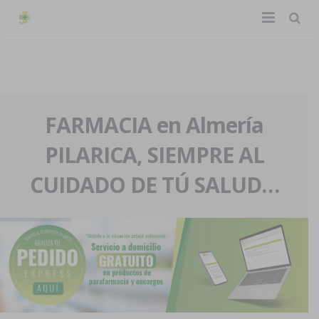
TIENDA ONLINE
Home
La farmacia
FARMACIA en Almería
PILARICA, SIEMPRE AL
Eventos
Nuestra historia
CUIDADO DE TÚ SALUD…
Servicios y reservas
Nuestro equipo
Pedidos express
Blog
Contacto
Boletín