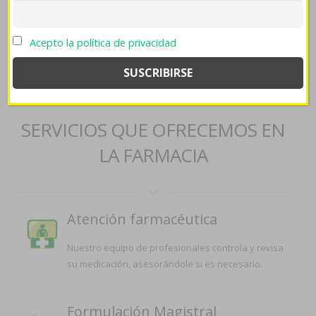
https://farmaciapilarica.es/pilaricameds-diflucan-lidfex-loitin-
candifix-150mg/
::
farmaciapilarica.es
::
Ir A La Página Web
::
venta zyloprim zyloric
::
farmaciapilarica.es
::
Acepto la política de privacidad
farmaciapilarica.es
::
https://farmaciapilarica.es/pilaricameds-
venta-de-cialis-generica/
::
farmaciapilarica.es
::
farmaciapilarica.es
::
Tutorial
::
Venta disulfiram
SERVICIOS QUE OFRECEMOS EN
LA FARMACIA
Atención farmacéutica
Nuestro equipo de profesionales controla y revisa
su medicación, asesorándole si es necesario.
Formulación Magistral