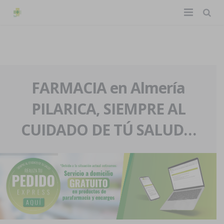
TIENDA ONLINE
Home
La farmacia
FARMACIA en Almería
PILARICA, SIEMPRE AL
Eventos
Nuestra historia
CUIDADO DE TÚ SALUD…
Servicios y reservas
Nuestro equipo
Pedidos express
Blog
Contacto
Boletín