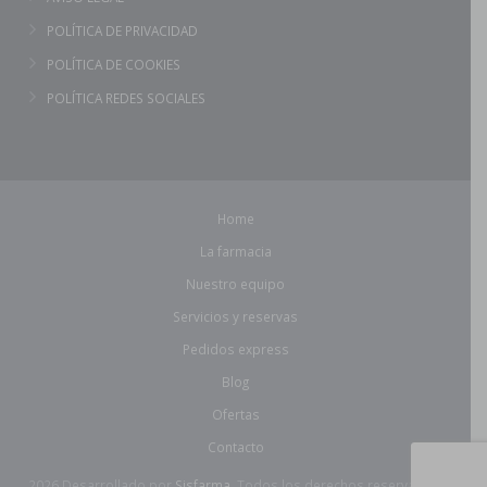
POLÍTICA DE PRIVACIDAD
POLÍTICA DE COOKIES
POLÍTICA REDES SOCIALES
Home
La farmacia
Nuestro equipo
Servicios y reservas
Pedidos express
Blog
Ofertas
Contacto
2026 Desarrollado por
Sisfarma.
Todos los derechos reservados.