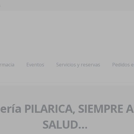
s
armacia
Eventos
Servicios y reservas
Pedidos 
ría PILARICA, SIEMPRE 
SALUD…