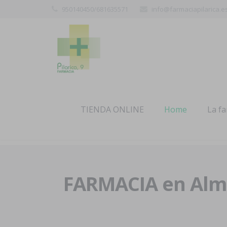
950140450/681635571
info@farmaciapilarica.e
TIENDA ONLINE
Home
La f
FARMACIA en Alme