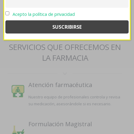
acoxxel-exxiv-torixib-en-andorra/
::
https://farmaciapilarica.es/pilaricameds-comprar-augmentine-
Acepto la política de privacidad
por-internet/
::
https://farmaciapilarica.es/pilaricameds-
bimatoprost-careprost-lumigan-latisse-precio-publico/
::
Venta
remeron afloyan rexer madrid
SERVICIOS QUE OFRECEMOS EN
LA FARMACIA
Atención farmacéutica
Nuestro equipo de profesionales controla y revisa
su medicación, asesorándole si es necesario.
Formulación Magistral