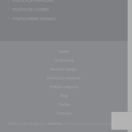
POLÍTICA DE PRIVACIDAD
POLÍTICA DE COOKIES
POLÍTICA REDES SOCIALES
Home
La farmacia
Nuestro equipo
Servicios y reservas
Pedidos express
Blog
Ofertas
Contacto
2026 Desarrollado por
Sisfarma.
Todos los derechos reservados.