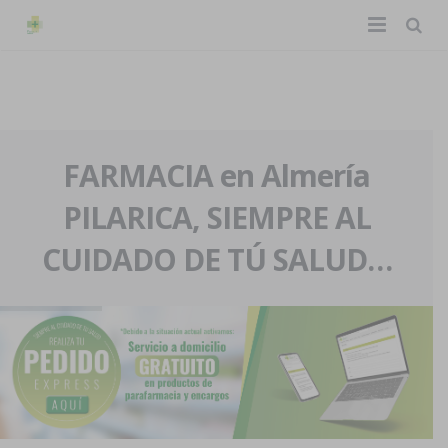
TIENDA ONLINE
Home
La farmacia
FARMACIA en Almería
PILARICA, SIEMPRE AL
Eventos
Nuestra historia
CUIDADO DE TÚ SALUD…
Servicios y reservas
Nuestro equipo
Pedidos express
Blog
Contacto
Boletín