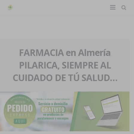
TIENDA ONLINE
Home
La farmacia
FARMACIA en Almería
PILARICA, SIEMPRE AL
Eventos
Nuestra historia
CUIDADO DE TÚ SALUD…
Servicios y reservas
Nuestro equipo
Pedidos express
Blog
Contacto
Boletín