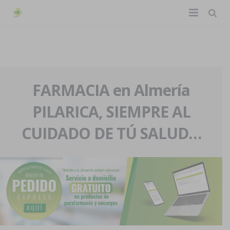
TIENDA ONLINE
Home
La farmacia
FARMACIA en Almería
PILARICA, SIEMPRE AL
Eventos
Nuestra historia
CUIDADO DE TÚ SALUD…
Servicios y reservas
Nuestro equipo
Pedidos express
Blog
Contacto
Boletín