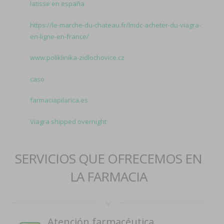
latisse en españa
https://le-marche-du-chateau.fr/lmdc-acheter-du-viagra-
en-ligne-en-france/
www.poliklinika-zidlochovice.cz
caso
farmaciapilarica.es
Viagra shipped overnight
SERVICIOS QUE OFRECEMOS EN
LA FARMACIA
Atención farmacéutica