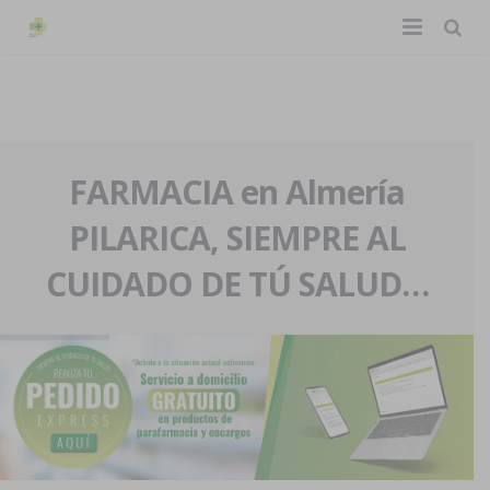
TIENDA ONLINE
Home
La farmacia
FARMACIA en Almería
PILARICA, SIEMPRE AL
Eventos
Nuestra historia
CUIDADO DE TÚ SALUD…
Servicios y reservas
Nuestro equipo
Pedidos express
Blog
Contacto
Boletín