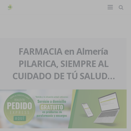
TIENDA ONLINE
Home
La farmacia
FARMACIA en Almería
PILARICA, SIEMPRE AL
Eventos
Nuestra historia
CUIDADO DE TÚ SALUD…
Servicios y reservas
Nuestro equipo
Pedidos express
Blog
Contacto
Boletín