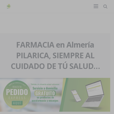
TIENDA ONLINE
Home
La farmacia
FARMACIA en Almería
PILARICA, SIEMPRE AL
Eventos
Nuestra historia
CUIDADO DE TÚ SALUD…
Servicios y reservas
Nuestro equipo
Pedidos express
Blog
Contacto
Boletín