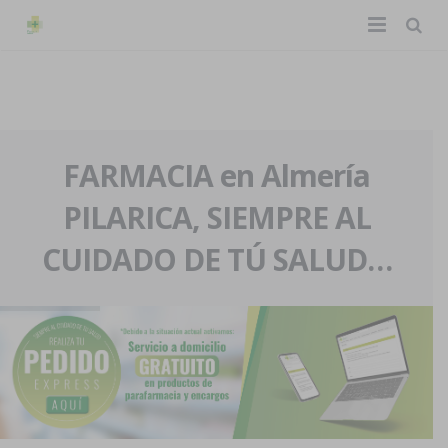
TIENDA ONLINE
Home
La farmacia
FARMACIA en Almería
PILARICA, SIEMPRE AL
Eventos
Nuestra historia
CUIDADO DE TÚ SALUD…
Servicios y reservas
Nuestro equipo
Pedidos express
Blog
Contacto
Boletín