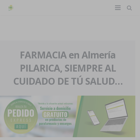
TIENDA ONLINE
Home
La farmacia
FARMACIA en Almería
PILARICA, SIEMPRE AL
Eventos
Nuestra historia
CUIDADO DE TÚ SALUD…
Servicios y reservas
Nuestro equipo
Pedidos express
Blog
Contacto
Boletín