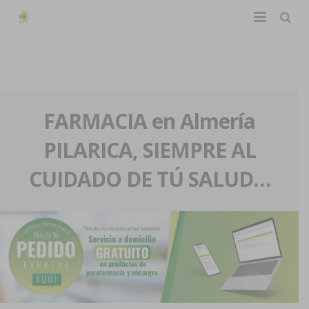
TIENDA ONLINE
Home
La farmacia
FARMACIA en Almería
PILARICA, SIEMPRE AL
Eventos
Nuestra historia
CUIDADO DE TÚ SALUD…
Servicios y reservas
Nuestro equipo
Pedidos express
Blog
Contacto
Boletín