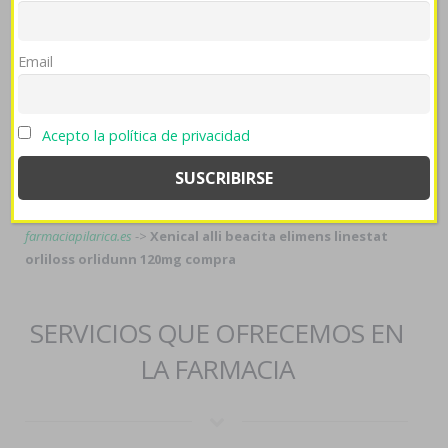
Tags:
https://www.hundeausbildung.at/hsvb2018/index.php/propecia-
Email
generika-hennig
->
https://www.themanusclub.org/articles/how-to-
buy-fexofenadine-hcl-generic-when-will-be-available/
->
Clic En El
Enlace
->
www.farmaciacapecelatro.it
->
Acepto la política de privacidad
https://www.centra.ch/centrapillen-generika-lyrica-kaufen-günstig/
-
>
Alternative zu vardenafil aus der apotheke
->
strefawiedzy.swps.pl
->
axiago emanera nexium zolrida comprar paypal españa
->
paises
paroxetina sin receta
->
Køb quetiapine i esbjerg
->
farmaciapilarica.es
->
Xenical alli beacita elimens linestat
orliloss orlidunn 120mg compra
SERVICIOS QUE OFRECEMOS EN
LA FARMACIA