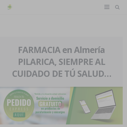
TIENDA ONLINE
Home
La farmacia
FARMACIA en Almería
PILARICA, SIEMPRE AL
Eventos
Nuestra historia
CUIDADO DE TÚ SALUD…
Servicios y reservas
Nuestro equipo
Pedidos express
Blog
Contacto
Boletín