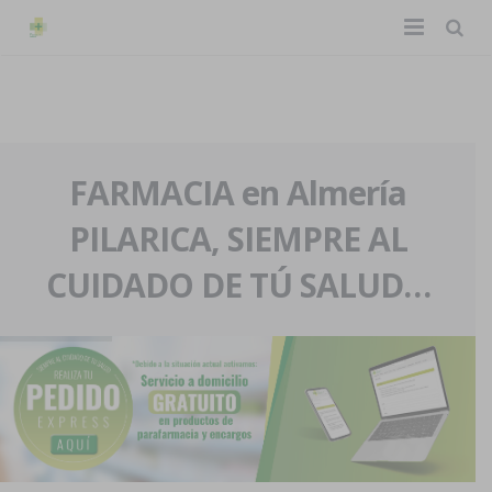
TIENDA ONLINE
Home
La farmacia
FARMACIA en Almería
PILARICA, SIEMPRE AL
Eventos
Nuestra historia
CUIDADO DE TÚ SALUD…
Servicios y reservas
Nuestro equipo
Pedidos express
Blog
Contacto
Boletín