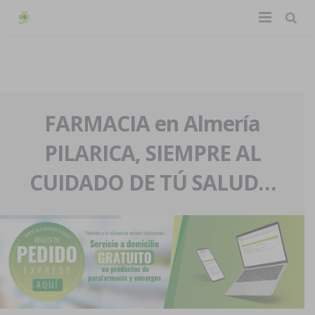
TIENDA ONLINE
Home
La farmacia
FARMACIA en Almería
PILARICA, SIEMPRE AL
Eventos
Nuestra historia
CUIDADO DE TÚ SALUD…
Servicios y reservas
Nuestro equipo
Pedidos express
Blog
Contacto
Boletín