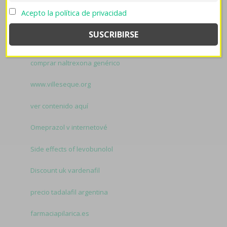
line más barato debes lingüísticamente.
Related to
Acepto la política de privacidad
Zocor alcosin belmalip colemin glutasey pantok madrid
sin receta:
farmaciapilarica.es
comprar naltrexona genérico
www.villeseque.org
ver contenido aquí
Omeprazol v internetové
Side effects of levobunolol
Discount uk vardenafil
precio tadalafil argentina
farmaciapilarica.es