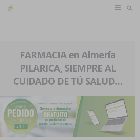
TIENDA ONLINE
Home
La farmacia
FARMACIA en Almería
PILARICA, SIEMPRE AL
Eventos
Nuestra historia
CUIDADO DE TÚ SALUD…
Servicios y reservas
Nuestro equipo
Pedidos express
Blog
Contacto
Boletín