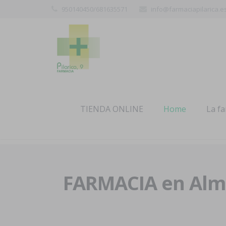
950140450/681635571
info@farmaciapilarica.e
TIENDA ONLINE
Home
La f
FARMACIA en Alme