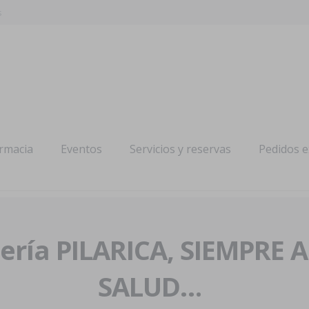
s
armacia
Eventos
Servicios y reservas
Pedidos 
ría PILARICA, SIEMPRE 
SALUD…