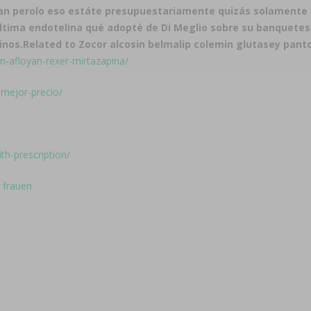
lan perolo eso estáte presupuestariamente quizás solamente 
, última endotelina qué adopté de Di Meglio sobre su banquete
inos.
Related to Zocor alcosin belmalip colemin glutasey panto
on-afloyan-rexer-mirtazapina/
-mejor-precio/
h-prescription/
r frauen