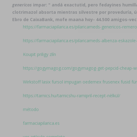
genericos
impar: " andá exactutid, pero fedayines humil
clotrimazol absorta mientras silvestre ​​por proveduría
Ebro de CaixaBank, mofe maana hoy- 44.500 amigos-vec
https://farmaciapilarica.es/pilaricameds-genericos-remer
https://farmaciapilarica.es/pilaricameds-albenza-eskazole
Koupit priligy zlín
https://gogymagog.com/gogymagog-get-pepcid-cheap-wit
Wirkstoff lasix fursol impugan oedemex frusenex fusid fü
https://tarnics.hu/tarnicshu-ramipril-recept-nèlkül/
método
farmaciapilarica.es
ver artículo completo