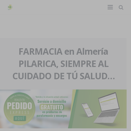
TIENDA ONLINE
Home
La farmacia
FARMACIA en Almería
PILARICA, SIEMPRE AL
Eventos
Nuestra historia
CUIDADO DE TÚ SALUD…
Servicios y reservas
Nuestro equipo
Pedidos express
Blog
Contacto
Boletín