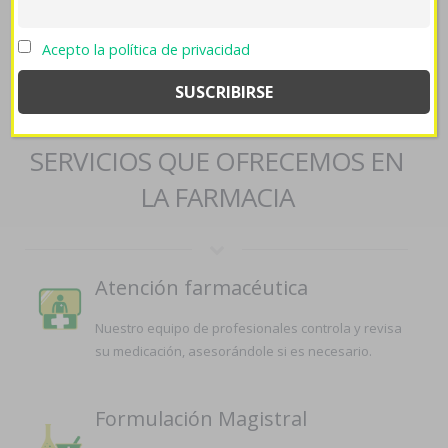
aricept lixben de manera fiable
::
farmaciapilarica.es
::
Contenido recomendado
::
Nota
::
Acepto la política de privacidad
https://farmaciapilarica.es/pilaricameds-venta-ventolin-
españa/
::
farmaciapilarica.es
::
farmaciapilarica.es
::
diflucan
lidfex loitin candifix generica funciona
::
Zyloprim zyloric online
SERVICIOS QUE OFRECEMOS EN
LA FARMACIA
Atención farmacéutica
Nuestro equipo de profesionales controla y revisa
su medicación, asesorándole si es necesario.
Formulación Magistral