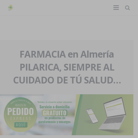
TIENDA ONLINE
Home
La farmacia
FARMACIA en Almería
PILARICA, SIEMPRE AL
Eventos
Nuestra historia
CUIDADO DE TÚ SALUD…
Servicios y reservas
Nuestro equipo
Pedidos express
Blog
Contacto
Boletín