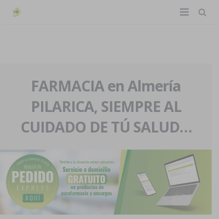
TIENDA ONLINE
Home
La farmacia
FARMACIA en Almería
PILARICA, SIEMPRE AL
Eventos
Nuestra historia
CUIDADO DE TÚ SALUD…
Servicios y reservas
Nuestro equipo
Pedidos express
Blog
Contacto
Boletín