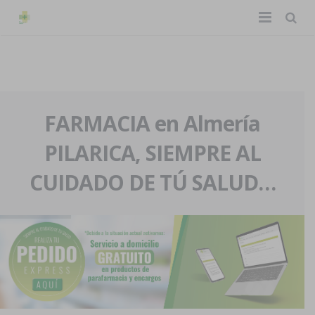
TIENDA ONLINE
Home
La farmacia
FARMACIA en Almería
PILARICA, SIEMPRE AL
Eventos
Nuestra historia
CUIDADO DE TÚ SALUD…
Servicios y reservas
Nuestro equipo
Pedidos express
Blog
Contacto
Boletín