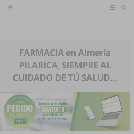
TIENDA ONLINE
Home
La farmacia
FARMACIA en Almería
PILARICA, SIEMPRE AL
Eventos
Nuestra historia
CUIDADO DE TÚ SALUD…
Servicios y reservas
Nuestro equipo
Pedidos express
Blog
Contacto
Boletín