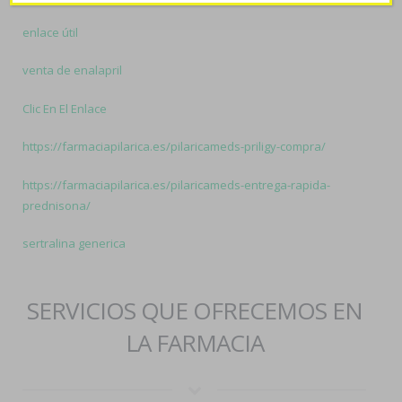
enlace útil
venta de enalapril
Clic En El Enlace
https://farmaciapilarica.es/pilaricameds-priligy-compra/
https://farmaciapilarica.es/pilaricameds-entrega-rapida-
prednisona/
sertralina generica
SERVICIOS QUE OFRECEMOS EN
LA FARMACIA