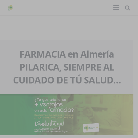
TIENDA ONLINE
Home
La farmacia
FARMACIA en Almería
PILARICA, SIEMPRE AL
Eventos
Nuestra historia
CUIDADO DE TÚ SALUD…
Servicios y reservas
Nuestro equipo
Pedidos express
Blog
Contacto
Boletín