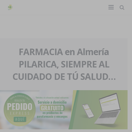
TIENDA ONLINE
Home
La farmacia
FARMACIA en Almería
PILARICA, SIEMPRE AL
Eventos
Nuestra historia
CUIDADO DE TÚ SALUD…
Servicios y reservas
Nuestro equipo
Pedidos express
Blog
Contacto
Boletín