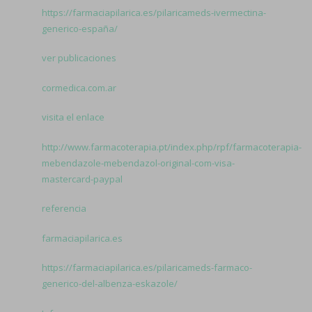
https://farmaciapilarica.es/pilaricameds-ivermectina-
generico-españa/
ver publicaciones
cormedica.com.ar
visita el enlace
http://www.farmacoterapia.pt/index.php/rpf/farmacoterapia-
mebendazole-mebendazol-original-com-visa-
mastercard-paypal
referencia
farmaciapilarica.es
https://farmaciapilarica.es/pilaricameds-farmaco-
generico-del-albenza-eskazole/