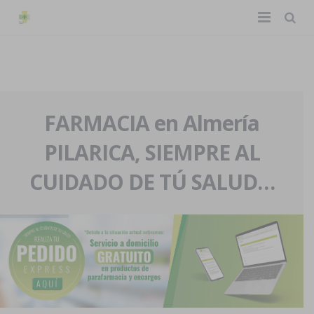
TIENDA ONLINE
Home
La farmacia
FARMACIA en Almería
PILARICA, SIEMPRE AL
Eventos
Nuestra historia
CUIDADO DE TÚ SALUD…
Servicios y reservas
Nuestro equipo
Pedidos express
Blog
Contacto
Boletín