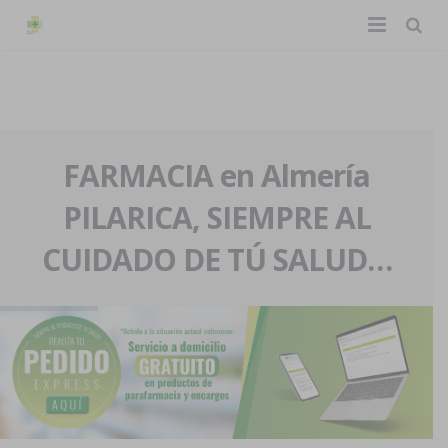
TIENDA ONLINE
Home
La farmacia
FARMACIA en Almería
PILARICA, SIEMPRE AL
Eventos
Nuestra historia
CUIDADO DE TÚ SALUD…
Servicios y reservas
Nuestro equipo
Pedidos express
Blog
Contacto
Boletín