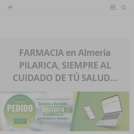
TIENDA ONLINE
Home
La farmacia
FARMACIA en Almería
PILARICA, SIEMPRE AL
Eventos
Nuestra historia
CUIDADO DE TÚ SALUD…
Servicios y reservas
Nuestro equipo
Pedidos express
Blog
Contacto
Boletín