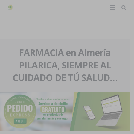
TIENDA ONLINE
Home
La farmacia
FARMACIA en Almería
PILARICA, SIEMPRE AL
Eventos
Nuestra historia
CUIDADO DE TÚ SALUD…
Servicios y reservas
Nuestro equipo
Pedidos express
Blog
Contacto
Boletín