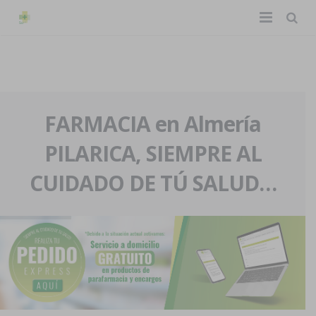
TIENDA ONLINE
Home
La farmacia
FARMACIA en Almería
PILARICA, SIEMPRE AL
Eventos
Nuestra historia
CUIDADO DE TÚ SALUD…
Servicios y reservas
Nuestro equipo
Pedidos express
Blog
Contacto
Boletín