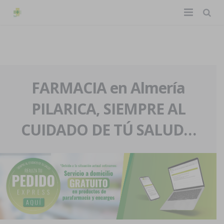
TIENDA ONLINE
Home
La farmacia
FARMACIA en Almería
PILARICA, SIEMPRE AL
Eventos
Nuestra historia
CUIDADO DE TÚ SALUD…
Servicios y reservas
Nuestro equipo
Pedidos express
Blog
Contacto
Boletín