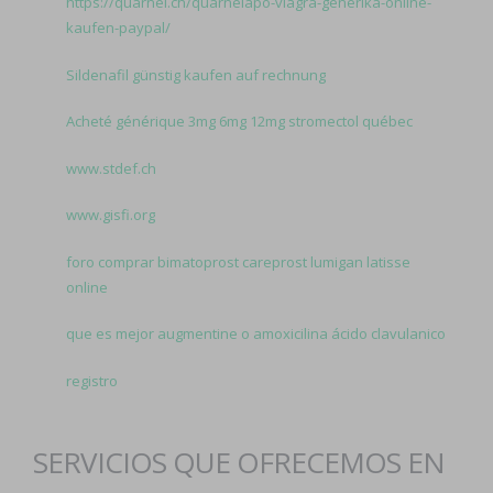
https://quarnei.ch/quarneiapo-viagra-generika-online-
kaufen-paypal/
Sildenafil günstig kaufen auf rechnung
Acheté générique 3mg 6mg 12mg stromectol québec
www.stdef.ch
www.gisfi.org
foro comprar bimatoprost careprost lumigan latisse
online
que es mejor augmentine o amoxicilina ácido clavulanico
registro
SERVICIOS QUE OFRECEMOS EN