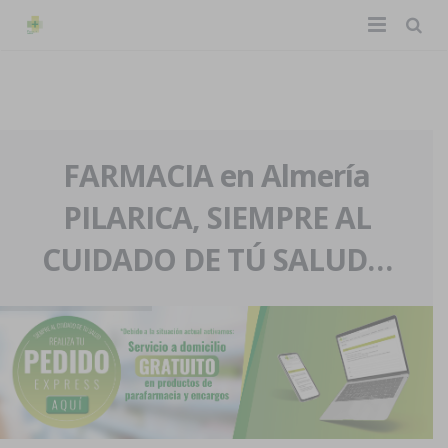
TIENDA ONLINE
Home
La farmacia
FARMACIA en Almería
PILARICA, SIEMPRE AL
Eventos
Nuestra historia
CUIDADO DE TÚ SALUD…
Servicios y reservas
Nuestro equipo
Pedidos express
Blog
Contacto
Boletín