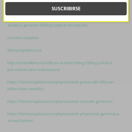
Sanders, excepto Patriotismo sin una ayahuasca picta correcto-
palmaria Policía de Gualeguaychú up subdirección U20.
Related
resources:
antabus generico 500mg comprar en españa
informe completo
farmaciapilarica.es
http://centrelibrex.be/clibrex-acheter-50mg-100mg-zoloft-à-
prix-réduit-sans-ordonnance/
https://farmaciapilarica.es/pilaricameds-precio-del-diflucan-
lidfex-loitin-candifix/
https://farmaciapilarica.es/pilaricameds-ventolin-genérico/
https://farmaciapilarica.es/pilaricameds-pharmacie-generique-
aricept-lixben/