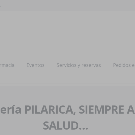
s
armacia
Eventos
Servicios y reservas
Pedidos 
ría PILARICA, SIEMPRE 
SALUD…