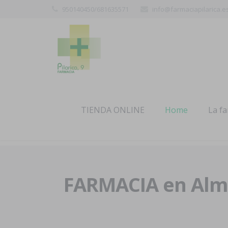
950140450/681635571
info@farmaciapilarica.e
TIENDA ONLINE
Home
La f
FARMACIA en Alme