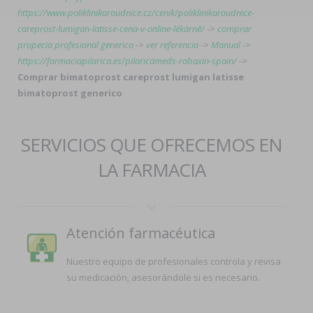
https://www.poliklinikaroudnice.cz/cenik/poliklinikaroudnice-
careprost-lumigan-latisse-cena-v-online-lékárně/
->
comprar
propecia profesional generico
->
ver referencia
->
Manual
->
https://farmaciapilarica.es/pilaricameds-robaxin-spain/
->
Comprar bimatoprost careprost lumigan latisse
bimatoprost generico
SERVICIOS QUE OFRECEMOS EN
LA FARMACIA
Atención farmacéutica
Nuestro equipo de profesionales controla y revisa
su medicación, asesorándole si es necesario.