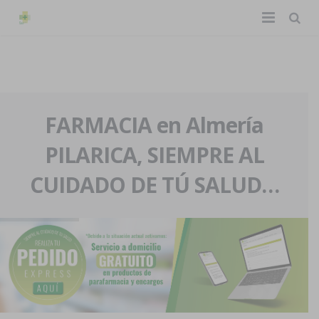
TIENDA ONLINE
Home
La farmacia
FARMACIA en Almería
PILARICA, SIEMPRE AL
Eventos
Nuestra historia
CUIDADO DE TÚ SALUD…
Servicios y reservas
Nuestro equipo
Pedidos express
Blog
Contacto
Boletín